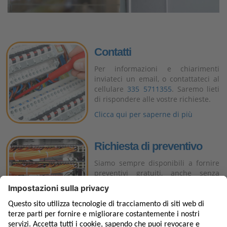
Contatti
Per informazioni e chiarimenti
inviateci un email, o contattateci al
cellulare
335 5711355
. Saremo lieti
di rispondere alle vostre richieste.
Clicca qui per saperne di più
Richiesta di preventivo
Siamo sempre disponibili a fornire
preventivi gratuiti
, anche senza
impegno, certi di realizzare
interventi di progettazione,
installazione, assistenza e
manutenzione, professionali, per
impianti elettrici all’avanguardia.