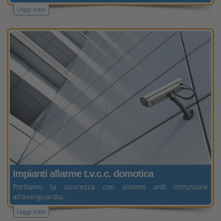
Leggi tutto
Impianti allarme
t.v.c.c. domotica
Portiamo la sicurezza con sistemi anti intrusione
all’avanguardia.
Leggi tutto