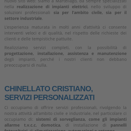
nuovo sito web: siamo a Martellago, da sempre specializzati
nella
realizzazione di impianti elettrici
, nello sviluppo di
soluzioni professionali
sia per l’ambito civile, sia per il
settore industriale
.
L’esperienza maturata in molti anni d’attività ci consente
interventi veloci e di qualità, nel rispetto delle richieste dei
clienti e delle tempistiche pattuite.
Realizziamo servizi completi, con la possibilità di
progettazione, installazione, assistenza e manutenzione
degli impianti, perché i nostri clienti non debbano
preoccuparsi di nulla.
CHINELLATO CRISTIANO,
SERVIZI PERSONALIZZATI
Ci occupiamo di offrire servizi professionali, rivolgendo la
nostra attività all’ambito civile e industriale, nel particolare ci
occupiamo di:
sistemi di sorveglianza, come gli impianti
allarme t.v.c.c. domotica
, di installazione di
pannelli
fotovoltaici
, di
climatizzazione, automazioni e antenne
.